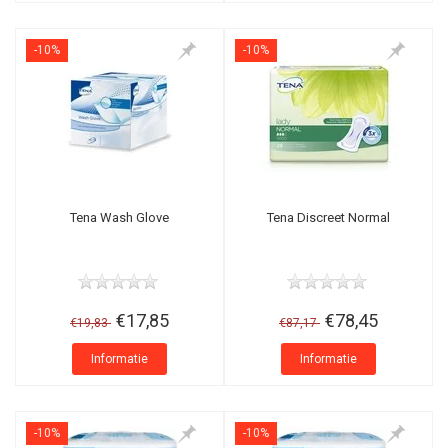
-10%
-10%
Tena Wash Glove
Tena Discreet Normal
€17,85
€78,45
€19,83
€87,17
Informatie
Informatie
-10%
-10%