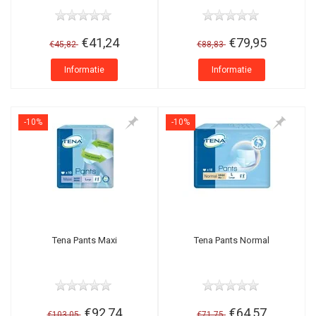
€41,24
€79,95
€45,82
€88,83
Informatie
Informatie
-10%
-10%
Tena Pants Maxi
Tena Pants Normal
€92,74
€64,57
€103,05
€71,75