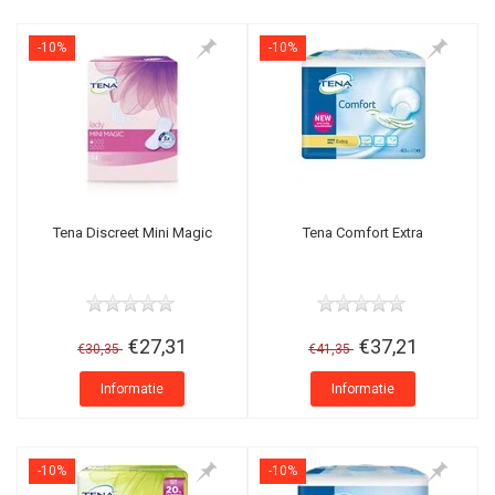
-10%
-10%
Tena Discreet Mini Magic
Tena Comfort Extra
€27,31
€37,21
€30,35
€41,35
Informatie
Informatie
-10%
-10%