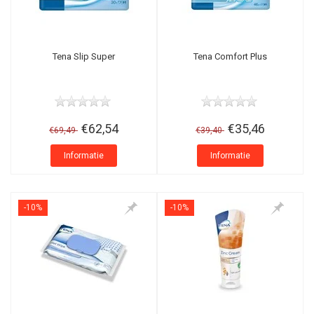
Tena Slip Super
Tena Comfort Plus
€62,54
€35,46
€69,49
€39,40
Informatie
Informatie
-10%
-10%