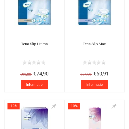
Tena Slip Ultima
Tena Slip Maxi
€74,90
€60,91
€83,22
€67,68
Informatie
Informatie
-10%
-10%