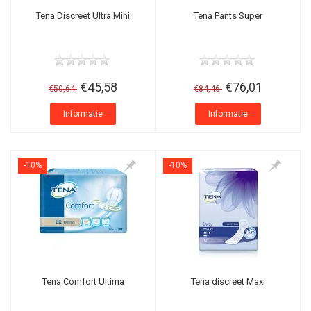
Tena Discreet Ultra Mini
Tena Pants Super
€45,58
€76,01
€50,64
€84,46
Informatie
Informatie
-10%
-10%
Tena Comfort Ultima
Tena discreet Maxi