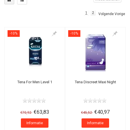
1
2
Volgende Vorige
-10%
-10%
Tena For Men Level 1
Tena Discreet Maxi Night
€63,83
€40,97
€70,92
€45,52
Informatie
Informatie