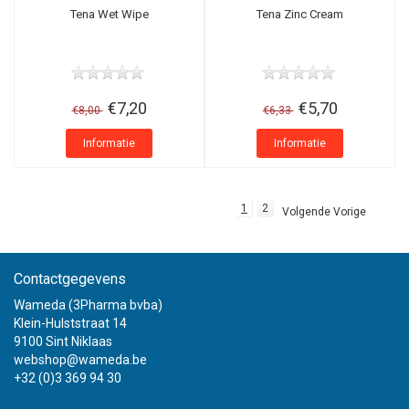
Tena Wet Wipe
Tena Zinc Cream
€7,20
€5,70
€8,00
€6,33
Informatie
Informatie
1
2
Volgende Vorige
Contactgegevens
Wameda (3Pharma bvba)
Klein-Hulststraat 14
9100 Sint Niklaas
webshop@wameda.be
+32 (0)3 369 94 30