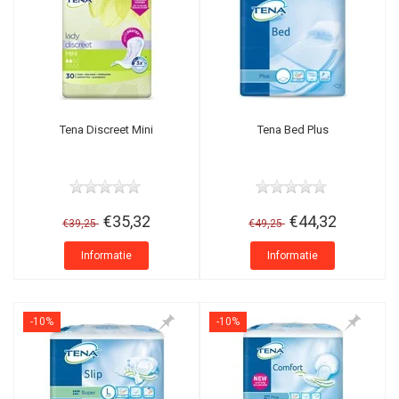
Tena Discreet Mini
Tena Bed Plus
€35,32
€44,32
€39,25
€49,25
Informatie
Informatie
-10%
-10%