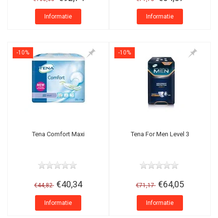
Informatie
Informatie
-10%
-10%
Tena Comfort Maxi
Tena For Men Level 3
€40,34
€64,05
€44,82
€71,17
Informatie
Informatie