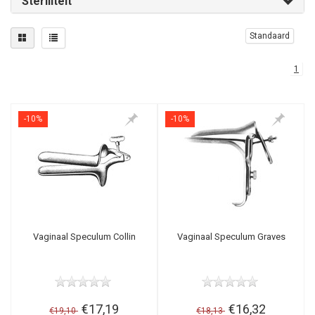
Steriliteit
Standaard
1
-10%
-10%
Vaginaal Speculum Collin
Vaginaal Speculum Graves
€17,19
€16,32
€19,10
€18,13