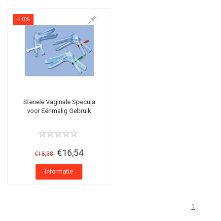
-10%
Steriele Vaginale Specula
voor Eénmalig Gebruik
€16,54
€18,38
Informatie
1