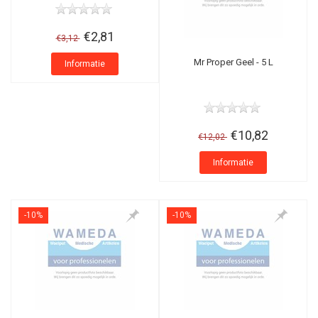
€2,81
€3,12
Mr Proper Geel - 5 L
Informatie
€10,82
€12,02
Informatie
-10%
-10%