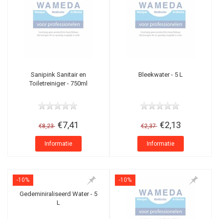
Sanipink Sanitair en
Bleekwater - 5 L
Toiletreiniger - 750ml
€7,41
€2,13
€8,23
€2,37
Informatie
Informatie
-10%
-10%
Gedeminiraliseerd Water - 5
L