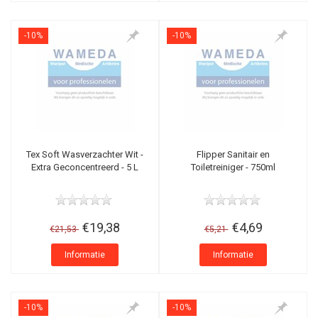
-10%
-10%
Tex Soft Wasverzachter Wit -
Flipper Sanitair en
Extra Geconcentreerd - 5 L
Toiletreiniger - 750ml
€19,38
€4,69
€21,53
€5,21
Informatie
Informatie
-10%
-10%