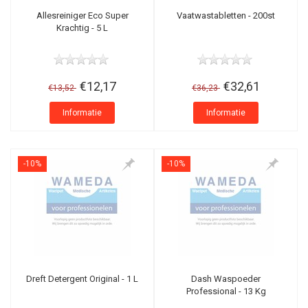
Allesreiniger Eco Super
Vaatwastabletten - 200st
Krachtig - 5 L
€12,17
€32,61
€13,52
€36,23
Informatie
Informatie
-10%
-10%
Dreft Detergent Original - 1 L
Dash Waspoeder
Professional - 13 Kg