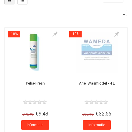
1
-10%
-10%
Peha-Fresh
Ariel Wasmiddel - 4 L
€9,43
€32,56
€10,48
€36,18
Informatie
Informatie