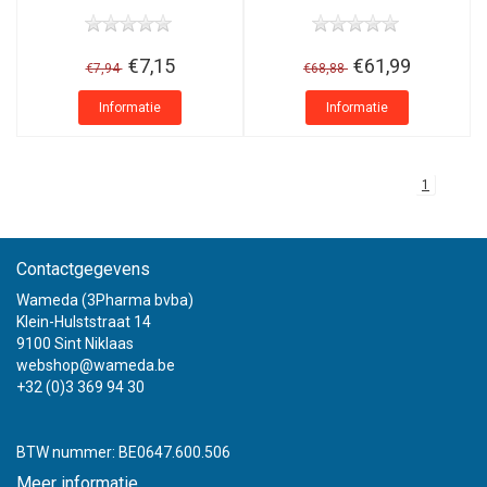
€7,15
€61,99
€7,94
€68,88
Informatie
Informatie
1
Contactgegevens
Wameda (3Pharma bvba)
Klein-Hulststraat 14
9100 Sint Niklaas
webshop@wameda.be
+32 (0)3 369 94 30
BTW nummer: BE0647.600.506
Meer informatie