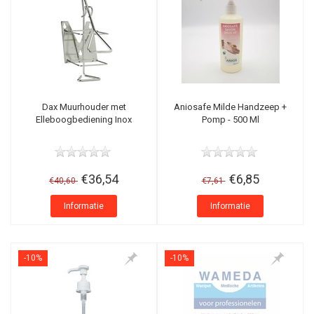
Dax Muurhouder met
Aniosafe Milde Handzeep +
Elleboogbediening Inox
Pomp - 500 Ml
€36,54
€6,85
€40,60
€7,61
Informatie
Informatie
-10%
-10%