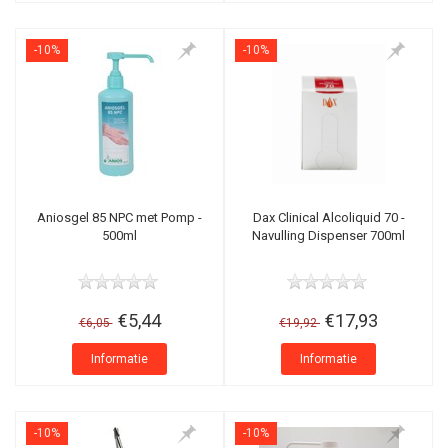
-10%
-10%
Aniosgel 85 NPC met Pomp -
Dax Clinical Alcoliquid 70 -
500ml
Navulling Dispenser 700ml
€5,44
€17,93
€6,05
€19,92
Informatie
Informatie
-10%
-10%