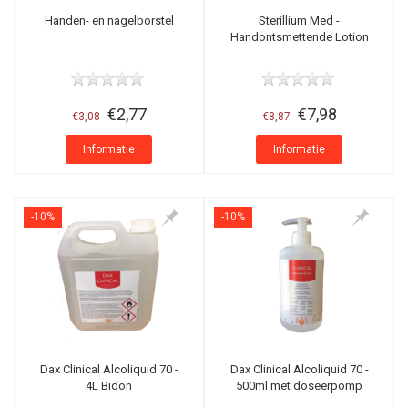
Handen- en nagelborstel
Sterillium Med -
Handontsmettende Lotion
€2,77
€7,98
€3,08
€8,87
Informatie
Informatie
-10%
-10%
Dax Clinical Alcoliquid 70 -
Dax Clinical Alcoliquid 70 -
4L Bidon
500ml met doseerpomp