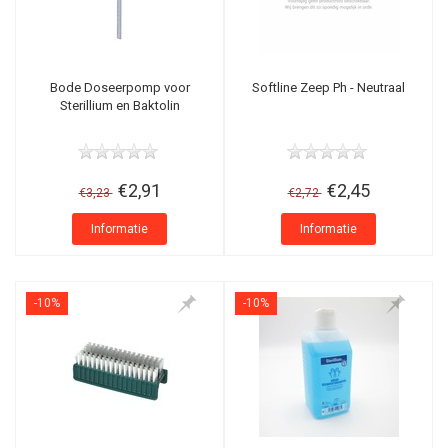
Bode Doseerpomp voor
Softline Zeep Ph - Neutraal
Sterillium en Baktolin
€2,91
€2,45
€3,23
€2,72
Informatie
Informatie
-10%
-10%