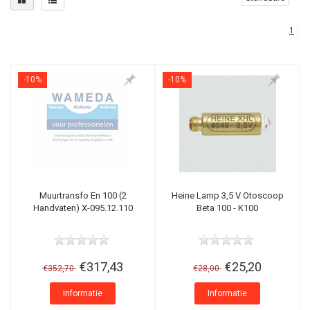
1
-10%
-10%
Muurtransfo En 100 (2
Heine Lamp 3,5 V Otoscoop
Handvaten) X-095.12.110
Beta 100 - K100
€317,43
€25,20
€352,70
€28,00
Informatie
Informatie