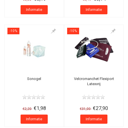
Informatie
Informatie
-10%
-10%
Sonogel
Velcromanchet Flexiport
Latexvrij
€1,98
€27,90
€2,20
€31,00
Informatie
Informatie