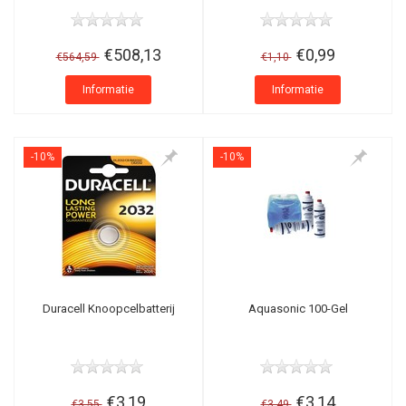
€508,13
€0,99
€564,59
€1,10
Informatie
Informatie
-10%
-10%
Duracell Knoopcelbatterij
Aquasonic 100-Gel
€3,19
€3,14
€3,55
€3,49