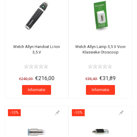
Welch Allyn Handvat Li-Ion
Welch Allyn Lamp 3,5 V Voor
3,5 V
Klassieke Otoscoop
€216,00
€31,89
€240,00
€35,43
Informatie
Informatie
-10%
-10%