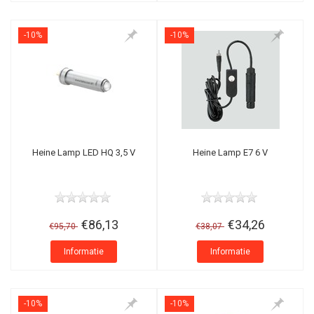
-10%
-10%
Heine Lamp LED HQ 3,5 V
Heine Lamp E7 6 V
€86,13
€34,26
€95,70
€38,07
Informatie
Informatie
-10%
-10%