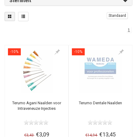
Steriliteit
Standaard
1
-10%
-10%
Terumo Agani Naalden voor
Terumo Dentale Naalden
Intraveneuze Injecties
€3,09
€13,45
€3,43
€14,94