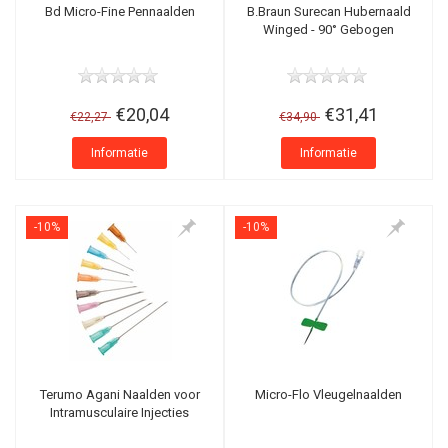
Bd Micro-Fine Pennaalden
B.Braun Surecan Hubernaald
Winged - 90° Gebogen
€20,04
€31,41
€22,27
€34,90
Informatie
Informatie
-10%
-10%
Terumo Agani Naalden voor
Micro-Flo Vleugelnaalden
Intramusculaire Injecties