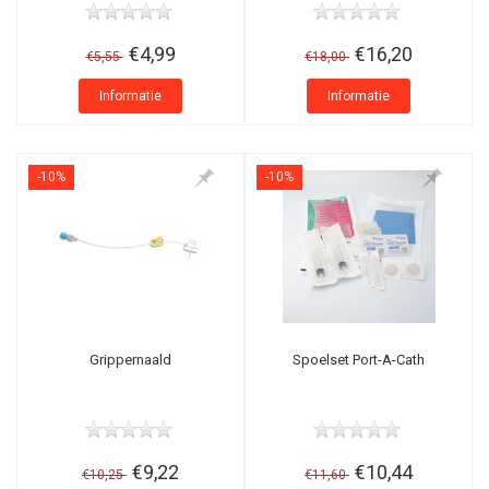
€4,99
€16,20
€5,55
€18,00
Informatie
Informatie
-10%
-10%
Grippernaald
Spoelset Port-A-Cath
€9,22
€10,44
€10,25
€11,60