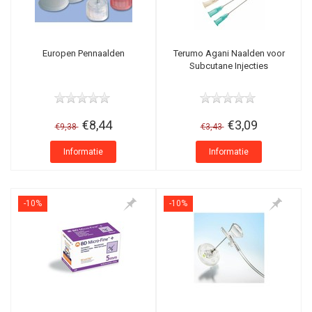
Europen Pennaalden
Terumo Agani Naalden voor
Subcutane Injecties
€8,44
€3,09
€9,38
€3,43
Informatie
Informatie
-10%
-10%