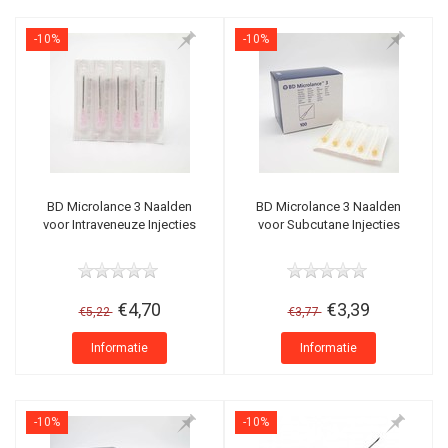
-10%
-10%
BD Microlance 3 Naalden
BD Microlance 3 Naalden
voor Intraveneuze Injecties
voor Subcutane Injecties
€4,70
€3,39
€5,22
€3,77
Informatie
Informatie
-10%
-10%