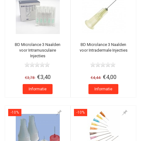
BD Microlance 3 Naalden
BD Microlance 3 Naalden
voor Intramusculaire
voor Intradermale Injecties
Injecties
€3,40
€4,00
€3,78
€4,44
Informatie
Informatie
-10%
-10%