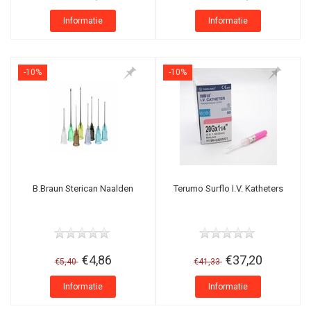
Informatie
Informatie
-10%
-10%
B.Braun Sterican Naalden
Terumo Surflo I.V. Katheters
€4,86
€37,20
€5,40
€41,33
Informatie
Informatie