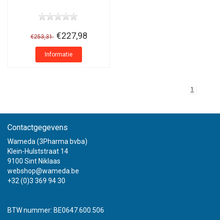
€227,98
€253,31
Informatie
1
Contactgegevens
Wameda (3Pharma bvba)
Klein-Hulststraat 14
9100 Sint Niklaas
webshop@wameda.be
+32 (0)3 369 94 30
BTW nummer: BE0647.600.506