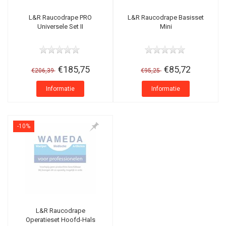
L&R Raucodrape PRO
L&R Raucodrape Basisset
Universele Set II
Mini
€185,75
€85,72
€206,39
€95,25
Informatie
Informatie
-10%
L&R Raucodrape
Operatieset Hoofd-Hals