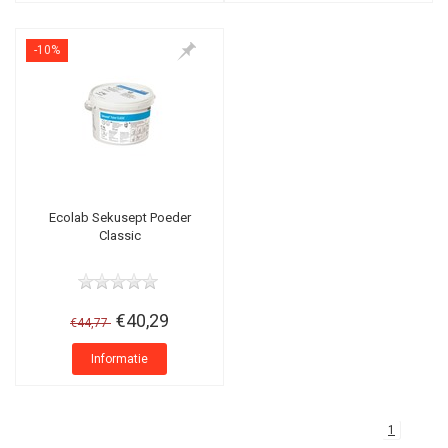
-10%
Ecolab Sekusept Poeder
Classic
€40,29
€44,77
Informatie
1