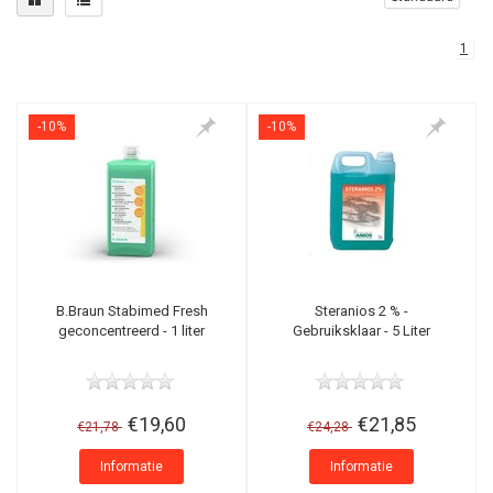
1
-10%
-10%
B.Braun Stabimed Fresh
Steranios 2 % -
geconcentreerd - 1 liter
Gebruiksklaar - 5 Liter
€19,60
€21,85
€21,78
€24,28
Informatie
Informatie