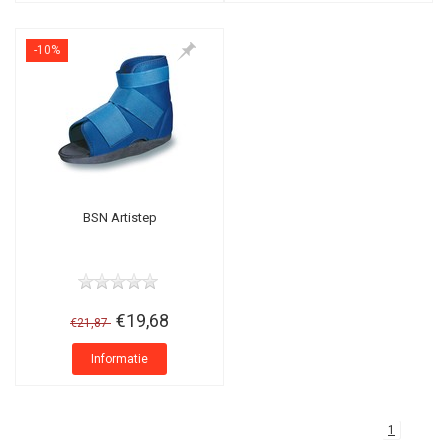
-10%
BSN Artistep
€19,68
€21,87
Informatie
1