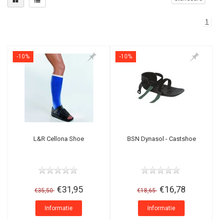
1
-10%
-10%
L&R Cellona Shoe
BSN Dynasol - Castshoe
€31,95
€16,78
€35,50
€18,65
Informatie
Informatie