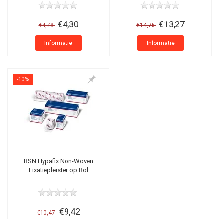
€4,30
€13,27
€4,78
€14,75
Informatie
Informatie
-10%
BSN Hypafix Non-Woven
Fixatiepleister op Rol
€9,42
€10,47