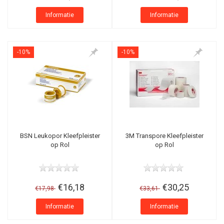
Informatie
Informatie
-10%
-10%
BSN Leukopor Kleefpleister
3M Transpore Kleefpleister
op Rol
op Rol
€16,18
€30,25
€17,98
€33,61
Informatie
Informatie