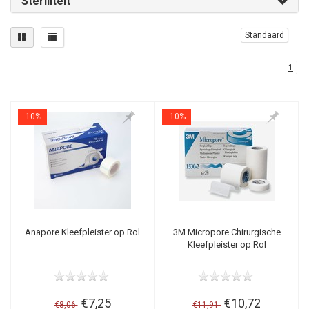
Steriliteit
Standaard
1
-10%
-10%
Anapore Kleefpleister op Rol
3M Micropore Chirurgische
Kleefpleister op Rol
€7,25
€10,72
€8,06
€11,91