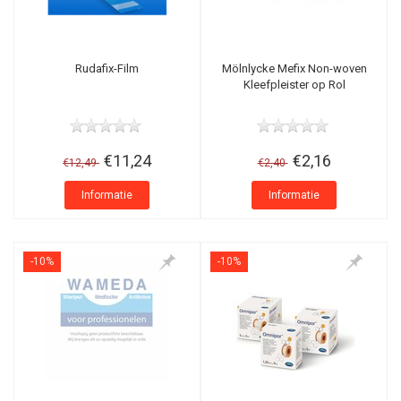
Rudafix-Film
Mölnlycke Mefix Non-woven
Kleefpleister op Rol
€11,24
€2,16
€12,49
€2,40
Informatie
Informatie
-10%
-10%