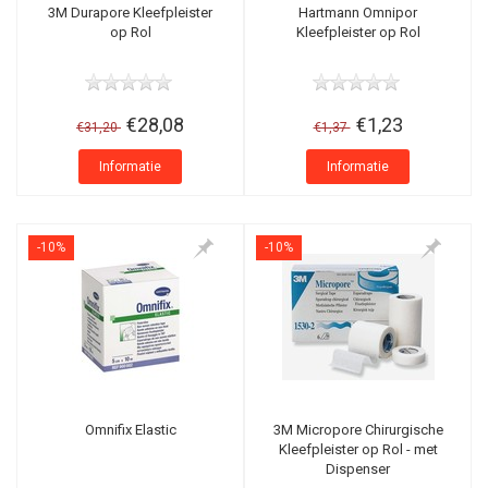
3M Durapore Kleefpleister
Hartmann Omnipor
op Rol
Kleefpleister op Rol
€28,08
€1,23
€31,20
€1,37
Informatie
Informatie
-10%
-10%
Omnifix Elastic
3M Micropore Chirurgische
Kleefpleister op Rol - met
Dispenser