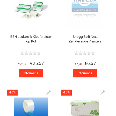
BSN Leukosilk Kleefpleister
Snogg Soft Next
op Rol
Zelfklevende Pleisters
€25,57
€6,67
€28,41
€7,41
Informatie
Informatie
-10%
-10%