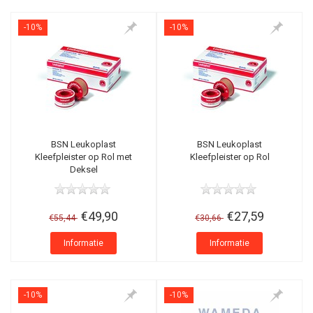
-10%
-10%
BSN Leukoplast
BSN Leukoplast
Kleefpleister op Rol met
Kleefpleister op Rol
Deksel
€49,90
€27,59
€55,44
€30,66
Informatie
Informatie
-10%
-10%