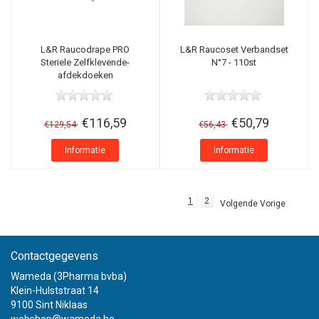
L&R Raucodrape PRO
L&R Raucoset Verbandset
Steriele Zelfklevende-
N°7 - 110st
afdekdoeken
€116,59
€50,79
€129,54
€56,43
Informatie
Informatie
1
2
Volgende Vorige
Contactgegevens
Wameda (3Pharma bvba)
Klein-Hulststraat 14
9100 Sint Niklaas