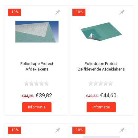
-10%
-10%
Foliodrape Protect
Foliodrape Protect
Afdeklakens
Zelfklevende Afdeklakens
€39,82
€44,60
€44,25
€49,56
Informatie
Informatie
-10%
-10%