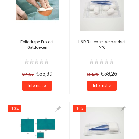
Foliodrape Protect
L&R Raucoset Verbandset
Gatdoeken
N°6
€55,39
€58,26
€61,55
€64,73
Informatie
Informatie
-10%
-10%