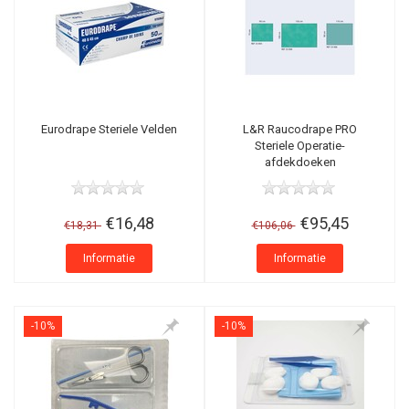
Eurodrape Steriele Velden
L&R Raucodrape PRO
Steriele Operatie-
afdekdoeken
€16,48
€95,45
€18,31
€106,06
Informatie
Informatie
-10%
-10%