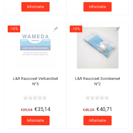
Informatie
Informatie
-10%
-10%
L&R Raucoset Verbandset
L&R Raucoset Sondeerset
N°5
N°2
€35,14
€40,71
€39,04
€45,23
Informatie
Informatie