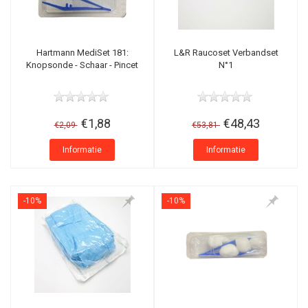
Hartmann MediSet 181:
L&R Raucoset Verbandset
Knopsonde - Schaar - Pincet
N°1
€1,88
€48,43
€2,09
€53,81
Informatie
Informatie
-10%
-10%