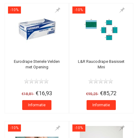
-10%
-10%
Eurodrape Steriele Velden
L&R Raucodrape Basisset
met Opening
Mini
€16,93
€85,72
€18,81
€95,25
Informatie
Informatie
-10%
-10%