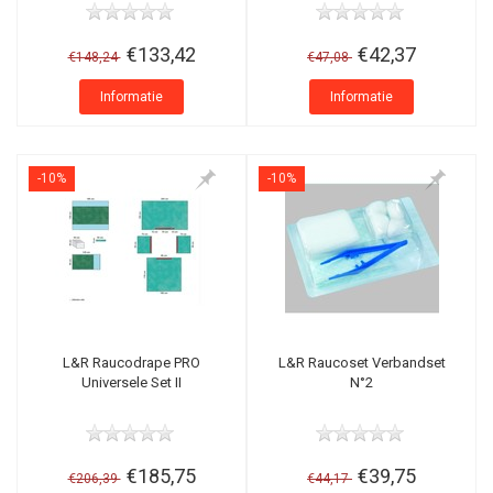
€133,42
€42,37
€148,24
€47,08
Informatie
Informatie
-10%
-10%
L&R Raucodrape PRO
L&R Raucoset Verbandset
Universele Set II
N°2
€185,75
€39,75
€206,39
€44,17