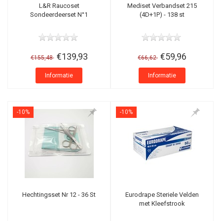
L&R Raucoset
Mediset Verbandset 215
Sondeerdeerset N°1
(4D+1P) - 138 st
€139,93
€59,96
€155,48
€66,62
Informatie
Informatie
-10%
-10%
Hechtingsset Nr 12 - 36 St
Eurodrape Steriele Velden
met Kleefstrook