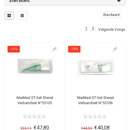
Steriliteit
Standaard
1
2
Volgende Vorige
-10%
-10%
MaiMed ST-Set Steriel
MaiMed ST-Set Steriel
Verbandset N°55105
Verbandset N°55106
€47,80
€40,08
€53,11
€44,53