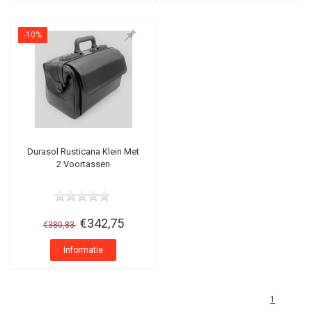
-10%
Durasol Rusticana Klein Met
2 Voortassen
€342,75
€380,83
Informatie
1