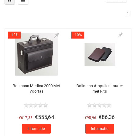
1
-10%
-10%
Bollmann Medica 2000 Met
Bollmann Ampullenhouder
Voortas
met Rits
€555,64
€86,36
€617,38
€95,96
Informatie
Informatie