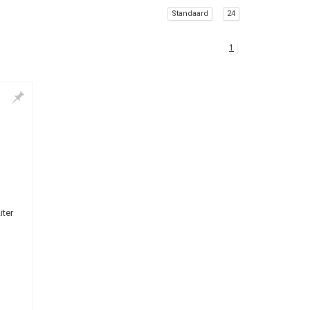
Standaard
24
1
iter