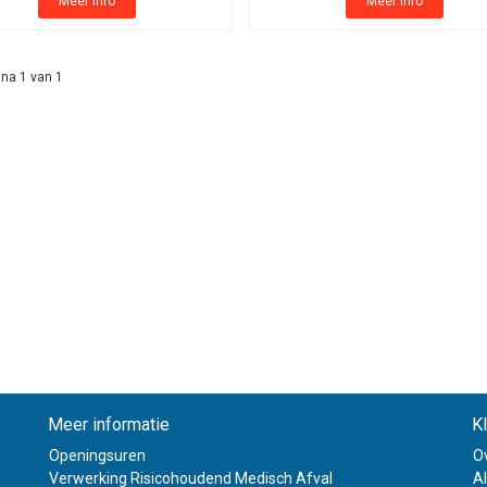
Meer info
Meer info
na 1 van 1
Meer informatie
K
Openingsuren
O
Verwerking Risicohoudend Medisch Afval
A