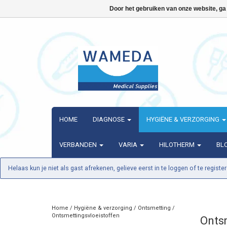
Door het gebruiken van onze website, ga
HOME
DIAGNOSE
HYGIËNE & VERZORGING
VERBANDEN
VARIA
HILOTHERM
BL
Helaas kun je niet als gast afrekenen, gelieve eerst in te loggen of te register
Home
/
Hygiëne & verzorging
/
Ontsmetting
/
Ontsmettingsvloeistoffen
Onts