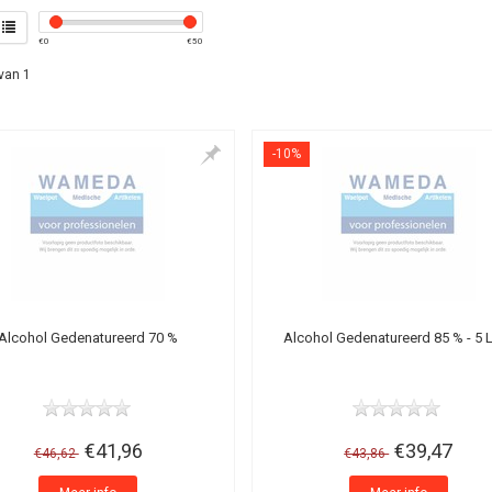
€
0
€
50
van 1
-10%
Alcohol Gedenatureerd 70 %
Alcohol Gedenatureerd 85 % - 5 L
€41,96
€39,47
€46,62
€43,86