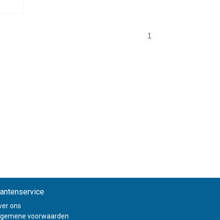
1
lantenservice
ver ons
lgemene voorwaarden