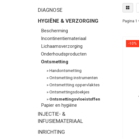
DIAGNOSE
HYGIËNE & VERZORGING
Pagina 1 
Bescherming
Incontinentiemateriaal
-10%
Lichaamsverzorging
Onderhoudsproducten
Ontsmetting
»
Handontsmetting
»
Ontsmetting instrumenten
»
Ontsmettting oppervlaktes
»
Ontsmettingsdoekjes
»
Ontsmettingsvloeistoffen
Papier en hygiëne
INJECTIE- &
INFUSIEMATERIAAL
INRICHTING