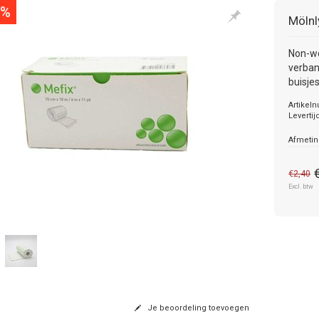
0%
Mölnl
Non-wo
verban
buisjes
Artikel
Levertij
Afmeti
€2,40
Excl. btw
Je beoordeling toevoegen