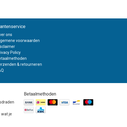
lantenservice
ver ons
lgemene voorwaarden
isclaimer
ivacy Policy
etaalmethoden
erzenden & retourneren
AQ
Betaalmethoden
gsdraden
 wat je