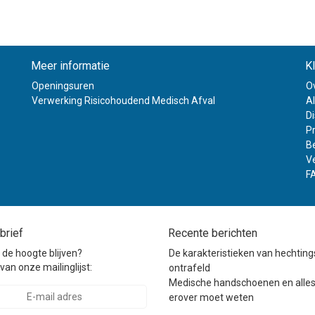
Meer informatie
K
Openingsuren
O
Verwerking Risicohoudend Medisch Afval
A
D
Pr
B
V
F
brief
Recente berichten
p de hoogte blijven?
De karakteristieken van hechtin
van onze mailinglijst:
ontrafeld
Medische handschoenen en alles
erover moet weten