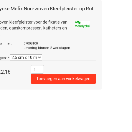
ycke Mefix Non-woven Kleefpleister op Rol
ven kleefpleister voor de fixatie van
den, gaaskompressen, katheters en
.
nummer:
07008100
d:
Levering binnen 2 werkdagen
ngen:
*
€2,16
Toevoegen aan winkelwagen