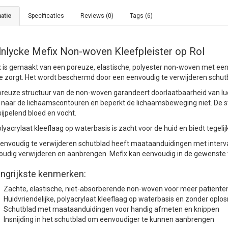
atie
Specificaties
Reviews (0)
Tags (6)
nlycke Mefix Non-woven Kleefpleister op Rol
 is gemaakt van een poreuze, elastische, polyester non-woven met een h
ie zorgt. Het wordt beschermd door een eenvoudig te verwijderen sch
reuze structuur van de non-woven garandeert doorlaatbaarheid van luch
naar de lichaamscontouren en beperkt de lichaamsbeweging niet. De st
ijpelend bloed en vocht.
lyacrylaat kleeflaag op waterbasis is zacht voor de huid en biedt tegelijk
envoudig te verwijderen schutblad heeft maataanduidingen met interva
oudig verwijderen en aanbrengen. Mefix kan eenvoudig in de gewenste
angrijkste kenmerken:
Zachte, elastische, niet-absorberende non-woven voor meer patiënt
Huidvriendelijke, polyacrylaat kleeflaag op waterbasis en zonder oplo
Schutblad met maataanduidingen voor handig afmeten en knippen
Insnijding in het schutblad om eenvoudiger te kunnen aanbrengen