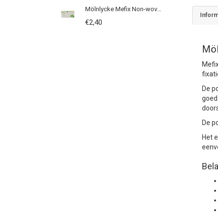
Mölnlycke Mefix Non-woven Kleefpleister op Rol
Inform
€2,40
Möl
Mefix
fixat
De po
goed 
doors
De po
Het e
eenv
Bel