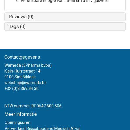
Verstelbare hoogte van 45-65 cm d.m.v gasveer.
Reviews (0)
Tags (0)
Contactgegevens
Wameda (3Pharma bvba)
Klein-Hulststraat 14
9100 Sint Niklaas
webshop@wameda.be
+32 (0)3 369 94 30
BTW nummer: BE0647.600.506
Meer informatie
Openingsuren
Verwerking Risicohoudend Medisch Afval