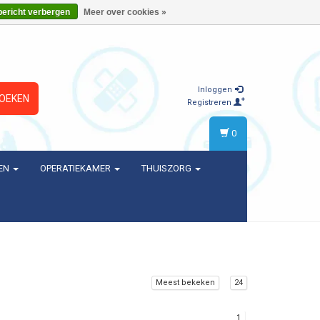
bericht verbergen
Meer over cookies »
Inloggen
OEKEN
Registreren
0
EN
OPERATIEKAMER
THUISZORG
Meest bekeken
24
1