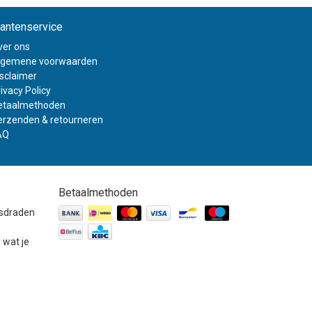
lantenservice
ver ons
lgemene voorwaarden
isclaimer
ivacy Policy
etaalmethoden
erzenden & retourneren
AQ
Betaalmethoden
gsdraden
 wat je