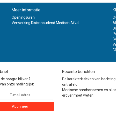
Meer informatie
K
Openingsuren
O
Verwerking Risicohoudend Medisch Afval
A
D
Pr
B
V
F
brief
Recente berichten
p de hoogte blijven?
De karakteristieken van hechtin
van onze mailinglijst:
ontrafeld
Medische handschoenen en alles
erover moet weten
Abonneer