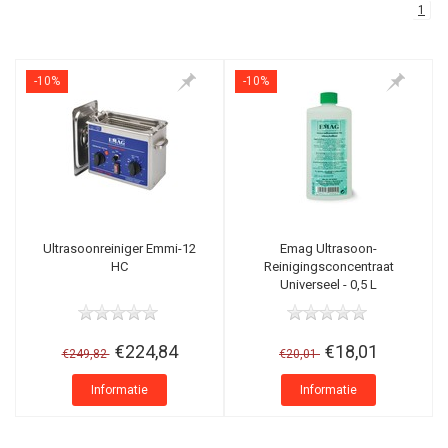
1
-10%
-10%
Ultrasoonreiniger Emmi-12
Emag Ultrasoon-
HC
Reinigingsconcentraat
Universeel - 0,5 L
€224,84
€18,01
€249,82
€20,01
Informatie
Informatie