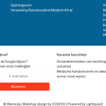
Openingsuren
O
Verwerking Risicohoudend Medisch Afval
A
D
Pr
B
V
F
brief
Recente berichten
p de hoogte blijven?
De karakteristieken van hechtin
van onze mailinglijst:
ontrafeld
Medische handschoenen en alles
erover moet weten
Abonneer
© Wameda | Webshop design by
OOSEOO
| Powered by
Lightspeed