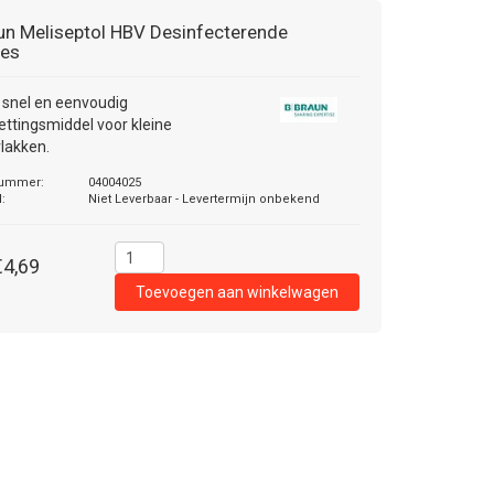
un Meliseptol HBV Desinfecterende
jes
t snel en eenvoudig
ttingsmiddel voor kleine
lakken.
nummer:
04004025
d:
Niet Leverbaar - Levertermijn onbekend
€4,69
Toevoegen aan winkelwagen