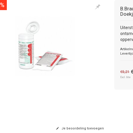
0%
B.Bra
Doek
Uiters
ontsme
opperv
Artikel
Levertij
€5,21
Excl. btw
Je beoordeling toevoegen