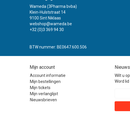
Wameda (3Pharma bvba)
Klein-Hulststraat 14
9100 Sint Niklaas
webshop@wameda.be
+32 (0)3 369 94 30
BTW nummer: BE0647.600.506
Mijn account
Nieuws
Account informatie
Wilt u o
Word lid 
Mijn bestellingen
Mijn tickets
Mijn verlanglijst
Nieuwsbrieven