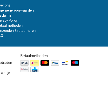
ver ons
lgemene voorwaarden
isclaimer
ivacy Policy
etaalmethoden
erzenden & retourneren
AQ
Betaalmethoden
gsdraden
 wat je