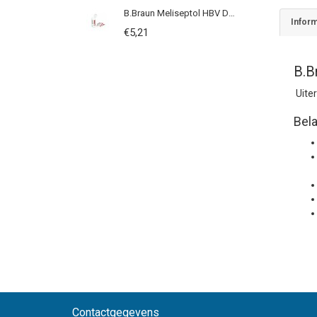
B.Braun Meliseptol HBV Desinfecterende Doekjes
Inform
€5,21
B.B
Uiter
Bel
Contactgegevens